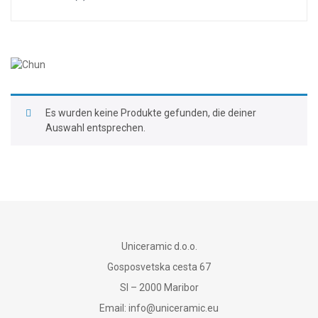
Wandlampen
Tischlampen
Projekte
Töpferkurse
Es wurden keine Produkte gefunden, die deiner
Auswahl entsprechen.
Buchungsdaten
Kontakt
Uniceramic d.o.o.
Gosposvetska cesta 67
Sl – 2000 Maribor
Email:
info@uniceramic.eu