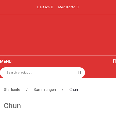
Deutsch
Mein Konto
MENU
Über uns
Produkte
Startseite
/
Sammlungen
/
Chun
Video
Chun
Geschirr
Teller