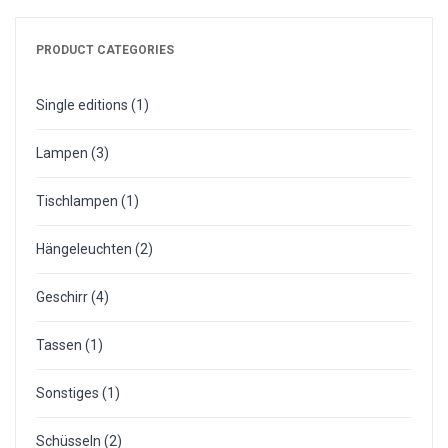
Schüsseln
PRODUCT CATEGORIES
Tassen
Single editions
(1)
Behälter
Sonstiges
Lampen
(3)
Sammlungen
Tischlampen
(1)
Chun
Hängeleuchten
(2)
Schwarz
Geschirr
(4)
MOI-Hundenapf
Tassen
(1)
Single editions
Lampen
Sonstiges
(1)
Hängeleuchten
Schüsseln
(2)